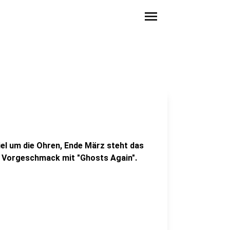
menu
iel um die Ohren, Ende März steht das
n Vorgeschmack mit "Ghosts Again".