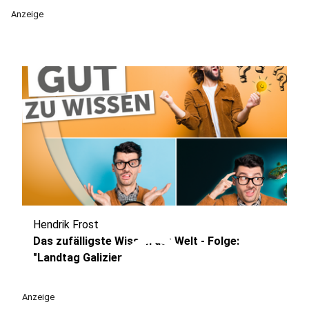
Anzeige
Hendrik Frost
play_circle
Das zufälligste Wissen der Welt - Folge:
"Landtag Galizien"
Anzeige