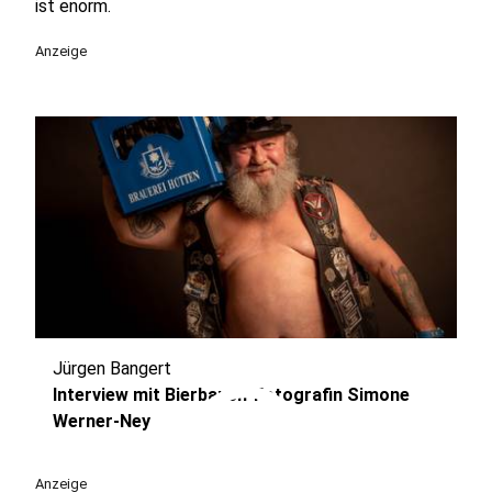
ist enorm.
Anzeige
Jürgen Bangert
play_circle
Interview mit Bierbauch-Fotografin Simone
Werner-Ney
Anzeige