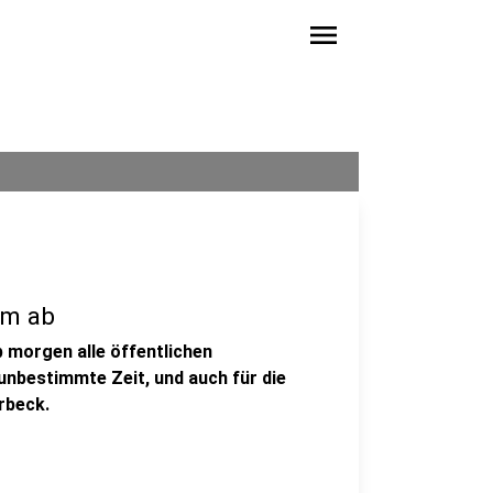
menu
im ab
 morgen alle öffentlichen
unbestimmte Zeit, und auch für die
rbeck.