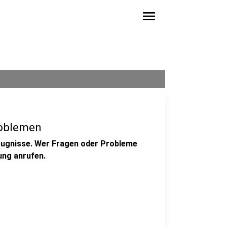
menu
roblemen
eugnisse. Wer Fragen oder Probleme
ung anrufen.