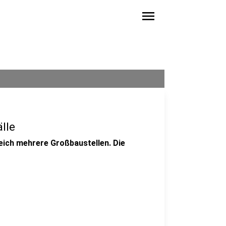
menu
lle
leich mehrere Großbaustellen. Die