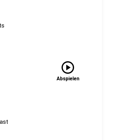
ts
play_circle
Abspielen
ast