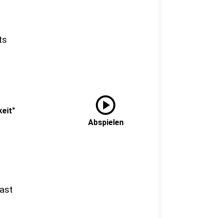
ts
play_circle
keit"
Abspielen
ast