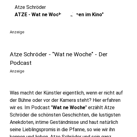
Atze Schröder
play_circle
ATZE - Wat ne Woche - "Essen im Kino"
Anzeige
Atze Schröder - "Wat ne Woche" - Der
Podcast
Anzeige
Was macht der Künstler eigentlich, wenn er nicht auf
der Bühne oder vor der Kamera steht? Hier erfahren
wir es. Im Podcast "
Wat ne Woche
" erzählt Atze
Schröder die schönsten Geschichten, die lustigsten
Anekdoten, intime Geständnisse und haut natürlich
seine Lieblingspromis in die Pfanne, so wie wir ihn
kennen und lieben. Atze Schröder und sein ganz