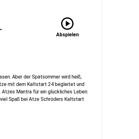
play_circle
"
Abspielen
assen. Aber der Spätsommer wird heiß,
tze mit dem Kaltstart 24 begleitet und
n. Atzes Mantra für ein glückliches Leben:
 viel Spaß bei Atze Schröders Kaltstart