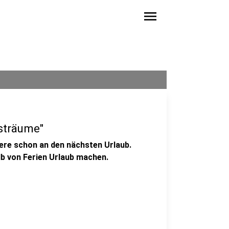
menu
bsträume"
ndere schon an den nächsten Urlaub.
alb von Ferien Urlaub machen.