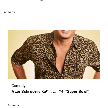
Anzeige
Comedy
play_circle
Atze Schröders Kaltstart 24: "Super Bowl"
Anzeige