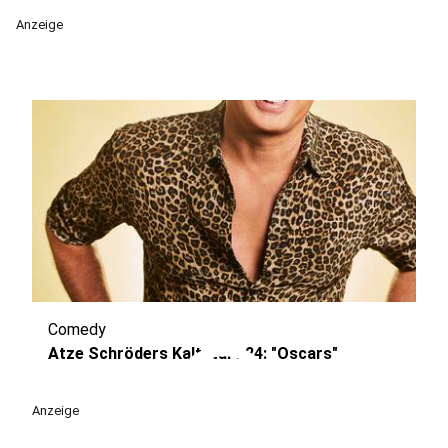
Anzeige
Comedy
play_circle
Atze Schröders Kaltstart 24: "Oscars"
Anzeige