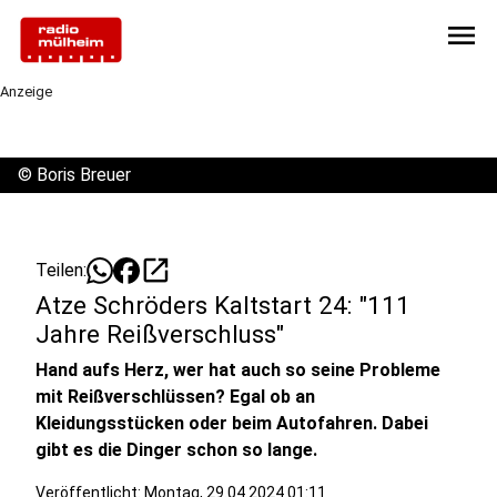
menu
Anzeige
©
Boris Breuer
open_in_new
Teilen:
Atze Schröders Kaltstart 24: "111
Jahre Reißverschluss"
Hand aufs Herz, wer hat auch so seine Probleme
mit Reißverschlüssen? Egal ob an
Kleidungsstücken oder beim Autofahren. Dabei
gibt es die Dinger schon so lange.
Veröffentlicht:
Montag, 29.04.2024 01:11