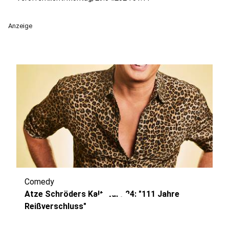
Anzeige
Comedy
play_circle
Atze Schröders Kaltstart 24: "111 Jahre
Reißverschluss"