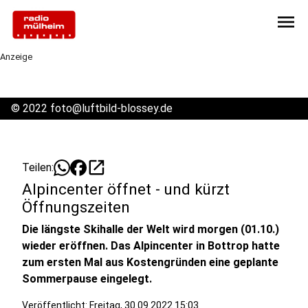
menu
Anzeige
©
2022 foto@luftbild-blossey.de
open_in_new
Teilen:
Alpincenter öffnet - und kürzt
Öffnungszeiten
Die längste Skihalle der Welt wird morgen (01.10.)
wieder eröffnen. Das Alpincenter in Bottrop hatte
zum ersten Mal aus Kostengründen eine geplante
Sommerpause eingelegt.
Veröffentlicht:
Freitag, 30.09.2022 15:03