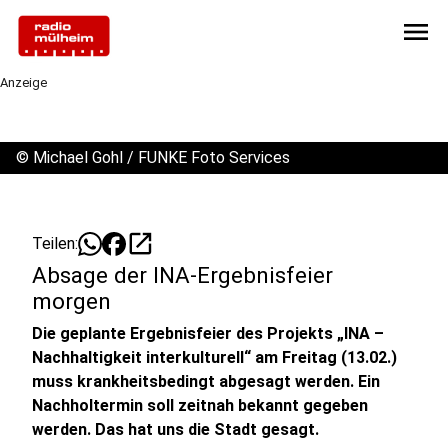
menu
Anzeige
©
Michael Gohl / FUNKE Foto Services
open_in_new
Teilen:
Absage der INA-Ergebnisfeier
morgen
Die geplante Ergebnisfeier des Projekts „INA –
Nachhaltigkeit interkulturell“ am Freitag (13.02.)
muss krankheitsbedingt abgesagt werden. Ein
Nachholtermin soll zeitnah bekannt gegeben
werden. Das hat uns die Stadt gesagt.