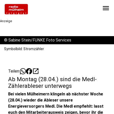
menu
Anzeige
©
Sabine Stein/FUNKE Foto Services
Symbolbild: Stromzähler
open_in_new
Teilen:
Ab Montag (28.04.) sind die Medl-
Zählerableser unterwegs
Bei vielen Mülheimern klingeln ab nächster Woche
(28.04.) wieder die Ableser unsere
Energieversorgers Medl. Die Medl empfiehlt: lasst
euch den Mitarbeiterausweis zeigen, bevor ihr die