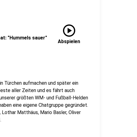
play_circle
hat: "Hummels sauer"
Abspielen
in Türchen aufmachen und später ein
este aller Zeiten und es fährt auch
ge unserer größten WM- und Fußball-Helden
 haben eine eigene Chatgruppe gegründet.
, Lothar Matthäus, Mario Basler, Oliver
.