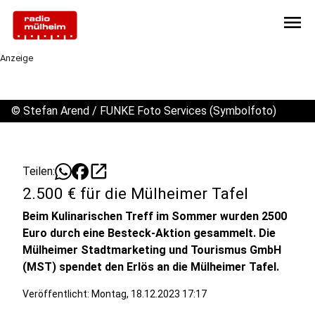
menu
Anzeige
©
Stefan Arend / FUNKE Foto Services (Symbolfoto)
open_in_new
Teilen:
2.500 € für die Mülheimer Tafel
Beim Kulinarischen Treff im Sommer wurden 2500
Euro durch eine Besteck-Aktion gesammelt. Die
Mülheimer Stadtmarketing und Tourismus GmbH
(MST) spendet den Erlös an die Mülheimer Tafel.
Veröffentlicht:
Montag, 18.12.2023 17:17